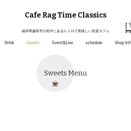
Cafe Rag Time Classics
福井県越前市の街中にあるレトロで美味しい音楽カフェ
コ
Drink
Sweets
Event&Live
schedule
Shop Inf
ン
テ
ン
ツ
Sweets Menu
へ
移
動