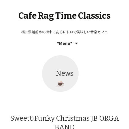
Cafe Rag Time Classics
福井県越前市の街中にあるレトロで美味しい音楽カフェ
コ
検
*Menu*
ン
索:
テ
ン
ツ
News
へ
移
動
Sweet&Funky Christmas JB ORGA
BAND