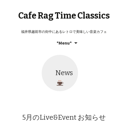
Cafe Rag Time Classics
福井県越前市の街中にあるレトロで美味しい音楽カフェ
コ
検
*Menu*
ン
索:
テ
ン
ツ
News
へ
移
動
5月のLive&Event お知らせ