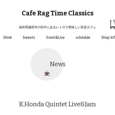
Cafe Rag Time Classics
福井県越前市の街中にあるレトロで美味しい音楽カフェ
コ
Drink
Sweets
Event&Live
schedule
Shop In
ン
テ
ン
ツ
News
へ
移
動
K.Honda Quintet Live&Jam