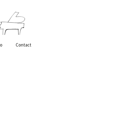
検
fo
Contact
索: