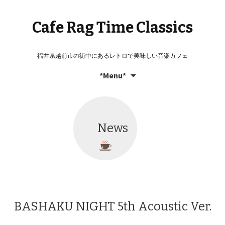
Cafe Rag Time Classics
福井県越前市の街中にあるレトロで美味しい音楽カフェ
コ
検
*Menu*
ン
索:
テ
ン
ツ
News
へ
移
動
BASHAKU NIGHT 5th Acoustic Ver.