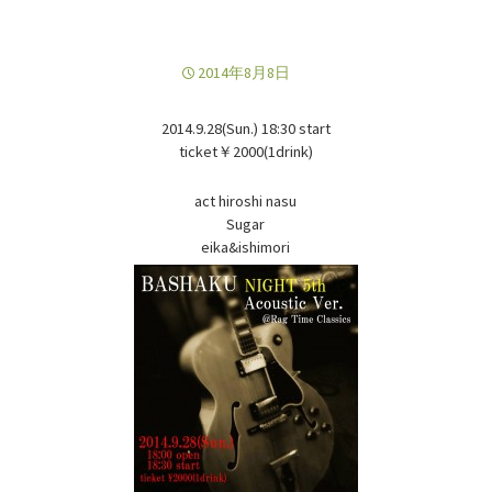
2014年8月8日
2014.9.28(Sun.) 18:30 start
ticket￥2000(1drink)
act hiroshi nasu
Sugar
eika&ishimori