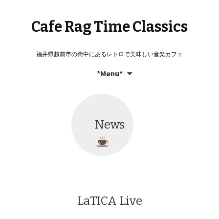
Cafe Rag Time Classics
福井県越前市の街中にあるレトロで美味しい音楽カフェ
コ
検
*Menu*
ン
索:
テ
ン
ツ
News
へ
移
動
LaTICA Live